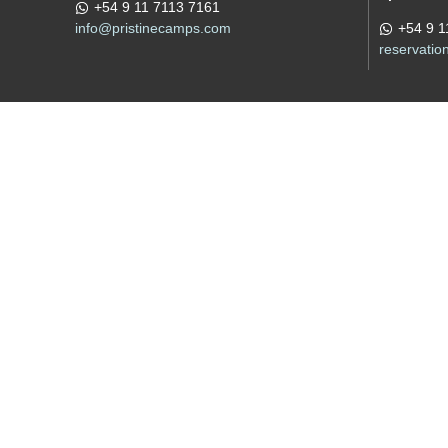
+54 9 11 7113 7161
info@pristinecamps.com
+54 9 1
reservati