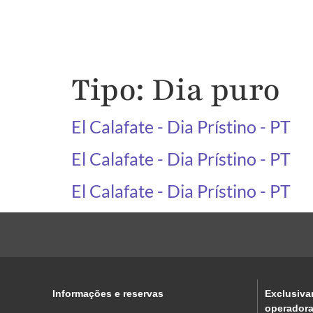
Iní
Tipo:
Dia puro
El Calafate - Dia Prístino - PT
El Calafate - Dia Prístino - PT
El Calafate - Dia Prístino - PT
Informações e reservas
Exclusiva
operadora