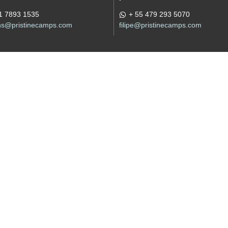
1 7893 1535
+ 55 479 293 5070
ons@pristinecamps.com
filipe@pristinecamps.com