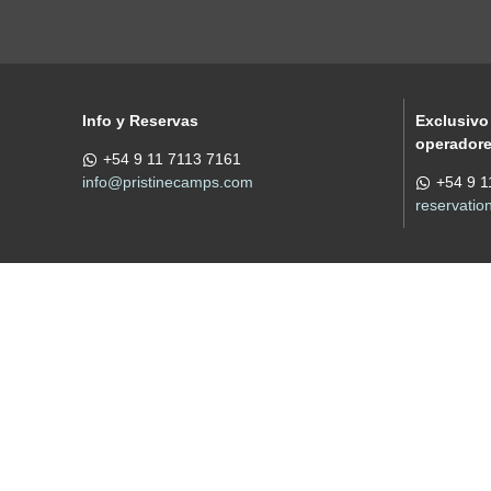
Info y Reservas
Exclusivo
operador
+54 9 11 7113 7161
info@pristinecamps.com
+54 9 1
reservati