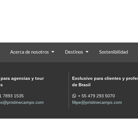
Destinos
Sostenibilidad
Acerca de n
Acerca de nosotros
Destinos
Sostenibilidad
 para agencias y tour
Exclusivo para clientes y profe
es
de Brasil
1 7893 1535
+ 55 479 293 5070
ons@pristinecamps.com
filipe@pristinecamps.com