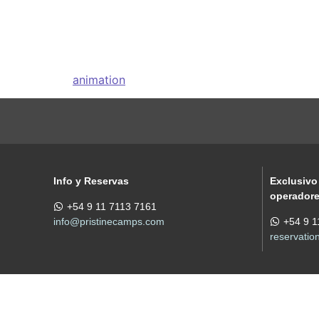
Inicio
animation
Info y Reservas
Exclusivo
operador
+54 9 11 7113 7161
info@pristinecamps.com
+54 9 1
reservati